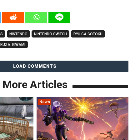
WS
NINTENDO
NINTENDO SWITCH
RYU GA GOTOKU
KUZA: KIWAMI
LOAD COMMENTS
More Articles
News