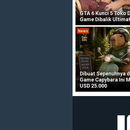
GTA 6 Kunci 5 Toko 
Game Dibalik Ultimat
News
Dibuat Sepenuhnya d
Game Capybara Ini 
USD 25.000