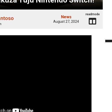
readmode
News
antoso
August 27, 2024
n