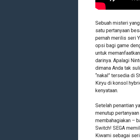
Sebuah misteri yang 
satu pertanyaan bes
pernah merilis seri
opsi bagi game denga
untuk memanfaatkan 
darinya. Apalagi Ni
dimana Anda tak su
“nakal” tersedia di 
Kiryu di konsol hybr
kenyataan.
Setelah penantian y
menutup pertanyaan 
membahagiakan – bah
Switch! SEGA memili
Kiwami sebagai ser