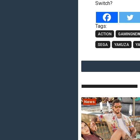
Switch?
Tags:
ACTION
GAMINGNE
SEGA
YAKUZA
YA
News