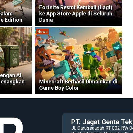
Fortnite Resmi Kembali (Lagi)
Dalam
ke App Store Apple di Seluruh
e Edition
Dunia
News
engan AI,
Menangkan
Minecraft Berhasil Dimainkan di
Game Boy Color
PT. Jagat Genta Tek
Jl. Darussaadah RT 002 RW 0