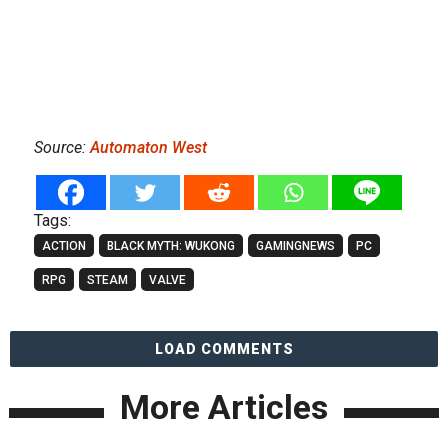
Source:
Automaton West
Tags:
ACTION
BLACK MYTH: WUKONG
GAMINGNEWS
PC
RPG
STEAM
VALVE
LOAD COMMENTS
More Articles