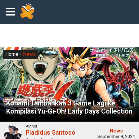
Home
News
Konami Tambahkan 3 Game Lagi ke
Kompilasi Yu-Gi-Oh! Early Days Collection
Author
News
Pladidus Santoso
September 9, 2024