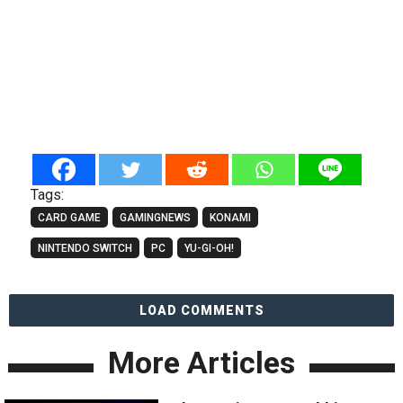
Tags:
CARD GAME
GAMINGNEWS
KONAMI
NINTENDO SWITCH
PC
YU-GI-OH!
LOAD COMMENTS
More Articles