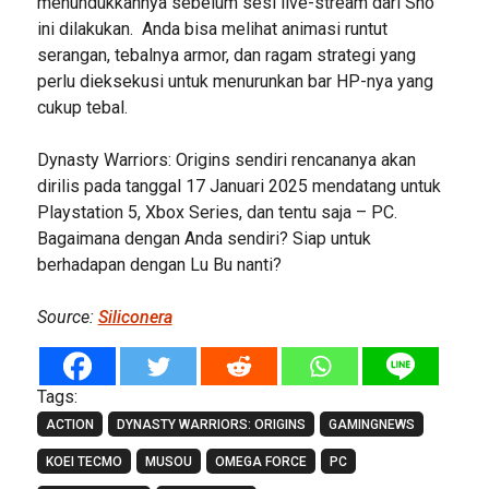
menundukkannya sebelum sesi live-stream dari Sho
ini dilakukan. Anda bisa melihat animasi runtut
serangan, tebalnya armor, dan ragam strategi yang
perlu dieksekusi untuk menurunkan bar HP-nya yang
cukup tebal.
Dynasty Warriors: Origins sendiri rencananya akan
dirilis pada tanggal 17 Januari 2025 mendatang untuk
Playstation 5, Xbox Series, dan tentu saja – PC.
Bagaimana dengan Anda sendiri? Siap untuk
berhadapan dengan Lu Bu nanti?
Source:
Siliconera
Tags:
ACTION
DYNASTY WARRIORS: ORIGINS
GAMINGNEWS
KOEI TECMO
MUSOU
OMEGA FORCE
PC