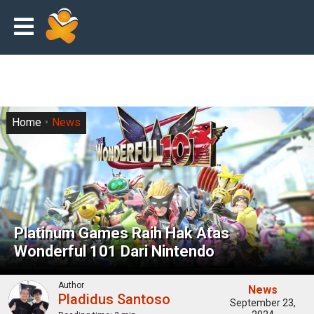
Home
News
Platinum Games Raih Hak Atas
Wonderful 101 Dari Nintendo
Author
News
Pladidus Santoso
September 23,