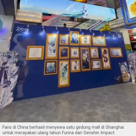
Fans di China berhasil menyewa satu gedung mall di Shanghai
untuk merayakan ulang tahun Furina dari Genshin Impact.