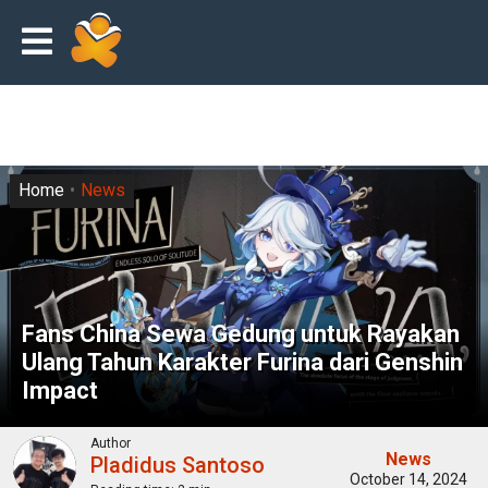
Home
News
Fans China Sewa Gedung untuk Rayakan
Ulang Tahun Karakter Furina dari Genshin
Impact
Author
News
Pladidus Santoso
October 14, 2024