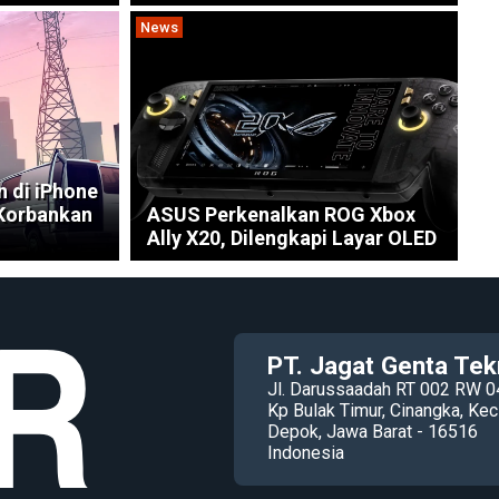
News
n di iPhone
 Korbankan
ASUS Perkenalkan ROG Xbox
Ally X20, Dilengkapi Layar OLED
PT. Jagat Genta Tek
Jl. Darussaadah RT 002 RW 0
Kp Bulak Timur, Cinangka, K
Depok, Jawa Barat - 16516
Indonesia