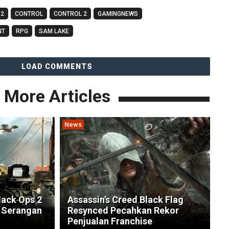
 2
CONTROL
CONTROL 2
GAMINGNEWS
NT
RPG
SAM LAKE
LOAD COMMENTS
More Articles
News
lack Ops 2
Assassin’s Creed Black Flag
a Serangan
Resynced Pecahkan Rekor
Penjualan Franchise