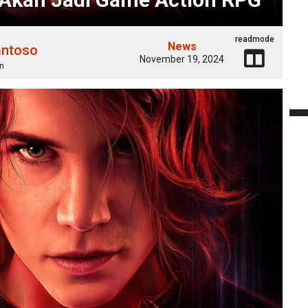
readmode
News
antoso
November 19, 2024
n