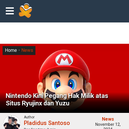
Home
News
Nintendo Kini Pegang Hak Milik atas
Situs Ryujinx dan Yuzu
Author
News
Pladidus Santoso
November 12,