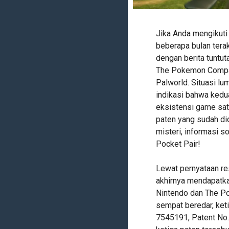
Jika Anda mengikuti
beberapa bulan terak
dengan berita tuntu
The Pokemon Compan
Palworld. Situasi lu
indikasi bahwa ked
eksistensi game sat
paten yang sudah did
misteri, informasi s
Pocket Pair!
Lewat pernyataan res
akhirnya mendapatka
Nintendo dan The P
sempat beredar, keti
7545191, Patent No