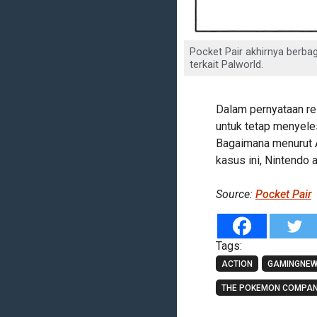
Pocket Pair akhirnya berba
terkait Palworld.
Dalam pernyataan re
untuk tetap menyeles
Bagaimana menurut 
kasus ini, Nintendo 
Source:
Pocket Pair
Tags:
ACTION
GAMINGNE
THE POKEMON COMPA