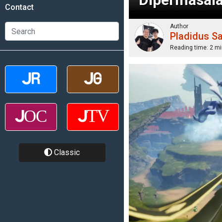
Contact
Author
Pladidus S
Reading time:
2 mi
Classic