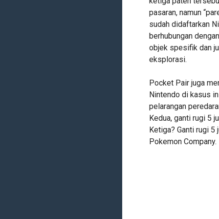
ketiga paten tersebu
pasaran, namun “pare
sudah didaftarkan N
berhubungan dengan
objek spesifik dan 
eksplorasi.
Pocket Pair juga me
Nintendo di kasus in
pelarangan peredaran
Kedua, ganti rugi 5 
Ketiga? Ganti rugi 5
Pokemon Company.