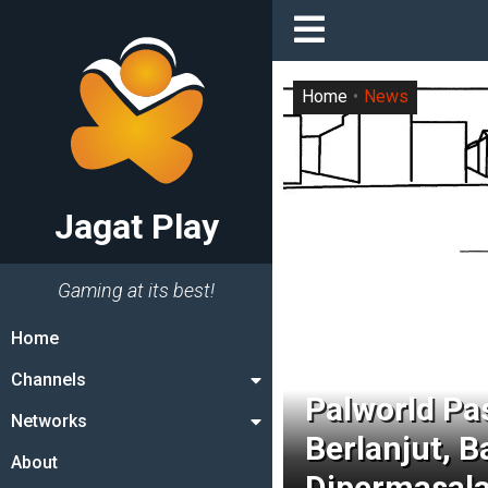
Home
News
Jagat Play
Gaming at its best!
Home
Channels
Palworld Pa
Networks
Berlanjut, B
About
Dipermasal