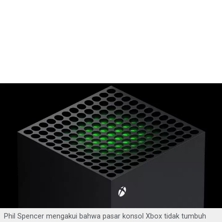
Phil Spencer mengakui bahwa pasar konsol Xbox tidak tumbuh