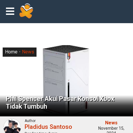
Home
News
Phil Spencer Akui Pasar Konsol Xbox
Tidak Tumbuh
Author
News
Pladidus Santoso
November 15,