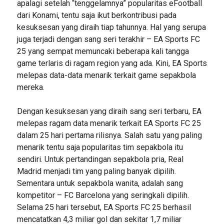
apalagi setelah “tenggelamnya” popularitas eFootball
dari Konami, tentu saja ikut berkontribusi pada
kesuksesan yang diraih tiap tahunnya. Hal yang serupa
juga terjadi dengan sang seri terakhir – EA Sports FC
25 yang sempat memuncaki beberapa kali tangga
game terlaris di ragam region yang ada. Kini, EA Sports
melepas data-data menarik terkait game sepakbola
mereka.
Dengan kesuksesan yang diraih sang seri terbaru, EA
melepas ragam data menarik terkait EA Sports FC 25
dalam 25 hari pertama rilisnya. Salah satu yang paling
menarik tentu saja popularitas tim sepakbola itu
sendiri. Untuk pertandingan sepakbola pria, Real
Madrid menjadi tim yang paling banyak dipilih.
Sementara untuk sepakbola wanita, adalah sang
kompetitor – FC Barcelona yang seringkali dipilih.
Selama 25 hari tersebut, EA Sports FC 25 berhasil
mencatatkan 4,3 miliar gol dan sekitar 1,7 miliar