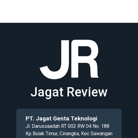
Jagat Review
PT. Jagat Genta Teknologi
Jl. Darussaadah RT 002 RW 04 No. 188
Kp Bulak Timur, Cinangka, Kec Sawangan