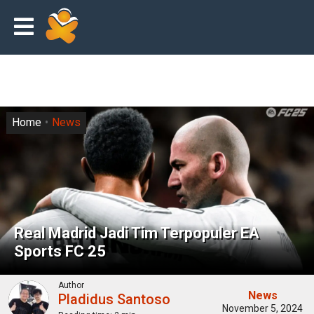
Home
News
Real Madrid Jadi Tim Terpopuler EA
Sports FC 25
Author
News
Pladidus Santoso
November 5, 2024