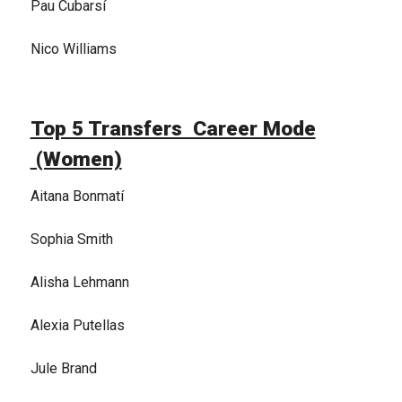
Pau Cubarsí
Nico Williams
Top 5 Transfers Career Mode
(Women)
Aitana Bonmatí
Sophia Smith
Alisha Lehmann
Alexia Putellas
Jule Brand