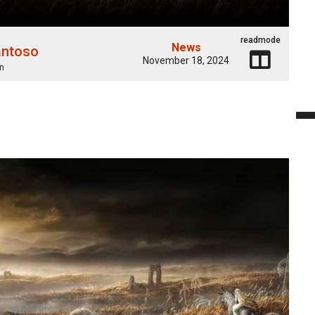
readmode
News
antoso
November 18, 2024
n