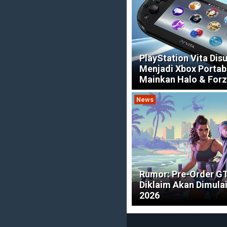
PlayStation Vita Dis
Menjadi Xbox Portabl
Mainkan Halo & For
News
Rumor: Pre-Order G
Diklaim Akan Dimula
2026