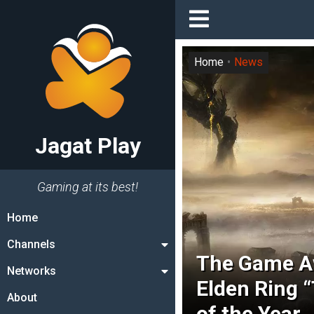
Home
News
Jagat Play
Gaming at its best!
Home
Channels
The Game A
Networks
Elden Ring 
About
of the Year