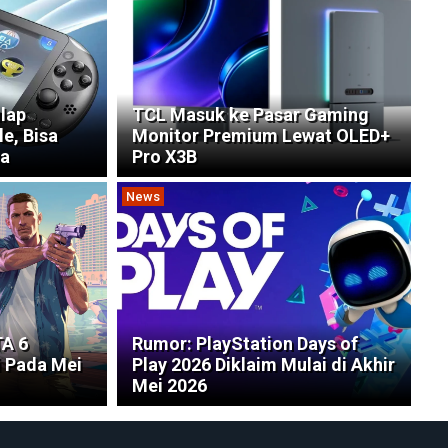
ulap
TCL Masuk ke Pasar Gaming
e, Bisa
Monitor Premium Lewat OLED+
za
Pro X3B
News
TA 6
Rumor: PlayStation Days of
i Pada Mei
Play 2026 Diklaim Mulai di Akhir
Mei 2026