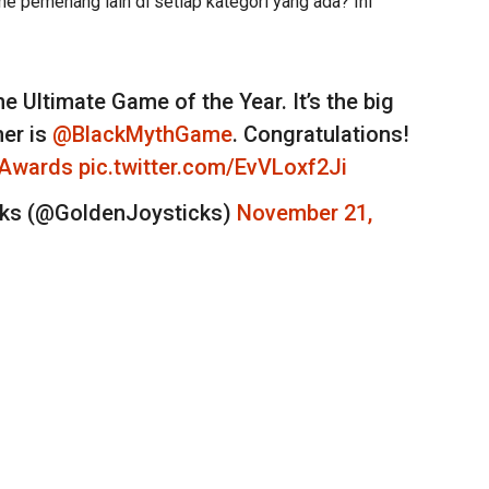
e pemenang lain di setiap kategori yang ada? Ini
he Ultimate Game of the Year. It’s the big
er is
@BlackMythGame
. Congratulations!
kAwards
pic.twitter.com/EvVLoxf2Ji
cks (@GoldenJoysticks)
November 21,