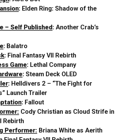
ansion
: Elden Ring: Shadow of the
e – Self Published
: Another Crab’s
me
: Balatro
ck
: Final Fantasy VII Rebirth
cess Game
: Lethal Company
ardware
: Steam Deck OLED
ler
: Helldivers 2 – “The Fight for
” Launch Trailer
ptation
: Fallout
ormer:
Cody Christian as Cloud Strife in
I Rebirth
g Performer:
Briana White as Aerith
 Final Fantasy VII Rebirth