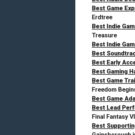
Best Game Exp
Erdtree
Best Indie Gam
Treasure
Best Indie Ga
Best Soundtra
Best Early Ac
Best Gaming H
Best Game Trai
Freedom Begins
Best Game Ada
Best Lead Perf
Final Fantasy VI
Best Supportin
Gainsborough in