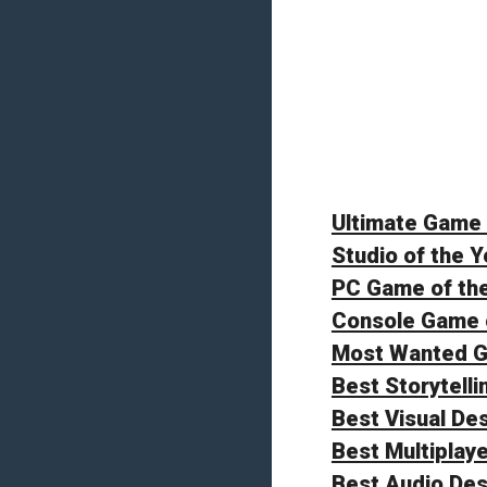
Ultimate Game 
Studio of the Y
PC Game of th
Console Game o
Most Wanted 
Best Storytelli
Best Visual De
Best Multiplay
Best Audio Des