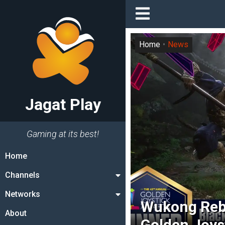
Home
News
Jagat Play
Gaming at its best!
Home
Channels
Networks
Wukong Rebu
About
Golden Joys