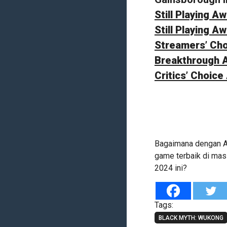
Still Playing A
Still Playing A
Streamers’ Ch
Breakthrough 
Critics’ Choic
Bagaimana dengan A
game terbaik di mas
2024 ini?
Tags:
BLACK MYTH: WUKONG