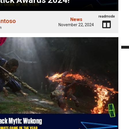
readmode
News
antoso
November 22, 2024
n