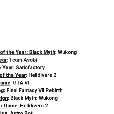
of the Year: Black Myth
: Wukong
ear
: Team Asobi
e Year
: Satisfactory
f the Year
: Helldivers 2
Game
: GTA VI
ng:
Final Fantasy VII Rebirth
sign
: Black Myth: Wukong
er Game
: Helldivers 2
ign
: Astro Bot