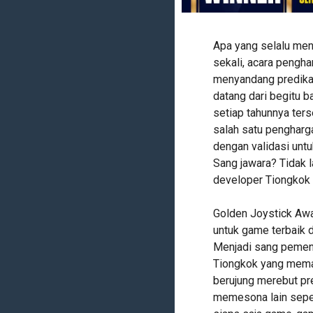
Apa yang selalu men
sekali, acara pengh
menyandang predikat 
datang dari begitu b
setiap tahunnya ters
salah satu pengharg
dengan validasi unt
Sang jawara? Tidak l
developer Tiongkok 
Golden Joystick Aw
untuk game terbaik d
Menjadi sang pemena
Tiongkok yang mema
berujung merebut pr
memesona lain sepert