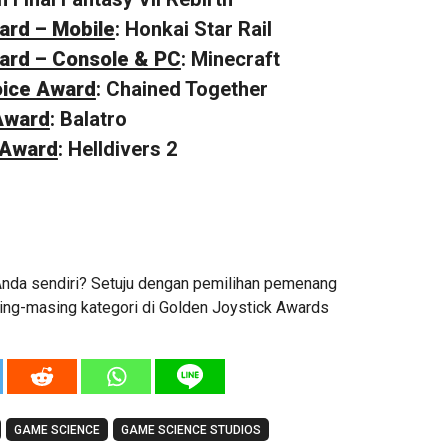
ward – Mobile
: Honkai Star Rail
ward – Console & PC
: Minecraft
oice Award
: Chained Together
Award
: Balatro
e Award
: Helldivers 2
nda sendiri? Setuju dengan pemilihan pemenang
ing-masing kategori di Golden Joystick Awards
GAME SCIENCE
GAME SCIENCE STUDIOS