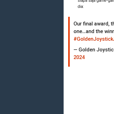
siapa saja game-gam
dia:
Our final award, t
one…and the winn
#GoldenJoystic
— Golden Joysti
2024