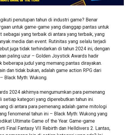
gikuti penutupan tahun di industri game? Benar
argaan untuk game-game yang dianggap pantas untuk
sebagai yang terbaik di antara yang terbaik, yang
anyak media dan event. Rutinitas yang selalu terjadi
ebut juga tidak terhindarkan di tahun 2024 ini, dengan
aan paling uzur – Golden Joystick Awards hadir
uk beberapa judul yang memang pantas dirayakan.
ain dan tidak bukan, adalah game action RPG dari
– Black Myth: Wukong.
ards 2024 akhirnya mengumumkan para pemenang
i setiap kategori yang diperebutkan tahun ini.
ng di antara para pemenang adalah game mitologi
ng fenomenal tahun ini – Black Myth: Wukong yang
edikat Ultimate Game of the Year. Game-game
i Final Fantasy VII Rebirth dan Helldivers 2. Lantas,