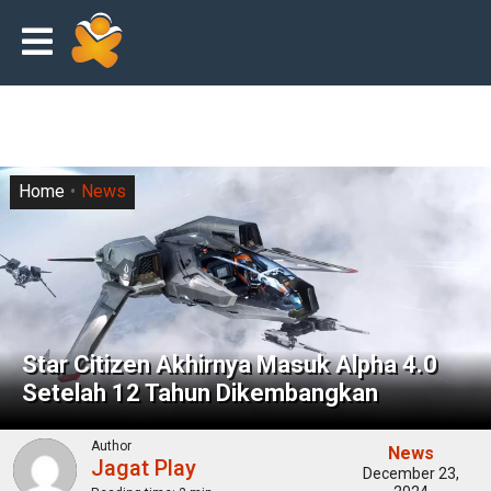
Home
News
Star Citizen Akhirnya Masuk Alpha 4.0
Setelah 12 Tahun Dikembangkan
Author
News
Jagat Play
December 23,