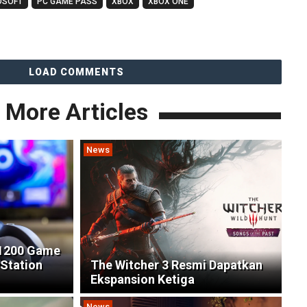
OSOFT
PC GAME PASS
XBOX
XBOX ONE
LOAD COMMENTS
More Articles
News
 1200 Game
yStation
The Witcher 3 Resmi Dapatkan
Ekspansion Ketiga
News