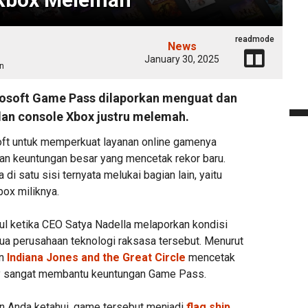
readmode
News
January 30, 2025
n
osoft Game Pass dilaporkan menguat dan
alan console Xbox justru melemah.
ft untuk memperkuat layanan online gamenya
an keuntungan besar yang mencetak rekor baru.
i satu sisi ternyata melukai bagian lain, yaitu
box miliknya.
ul ketika CEO Satya Nadella melaporkan kondisi
dua perusahaan teknologi raksasa tersebut. Menurut
an
Indiana Jones and the Great Circle
mencetak
py sangat membantu keuntungan Game Pass.
n Anda ketahui, game tersebut menjadi
flag ship