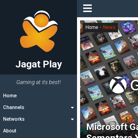
Home
News
Jagat Play
Gaming at its best!
Home
Channels
Networks
Microsoft 
About
Sementara 