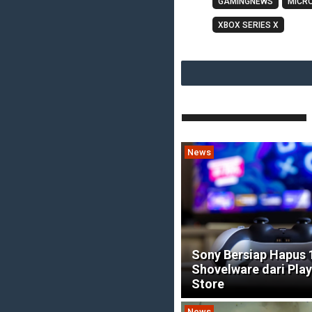
GAMINGNEWS
MICR
XBOX SERIES X
News
Sony Bersiap Hapus
Shovelware dari Pla
Store
News