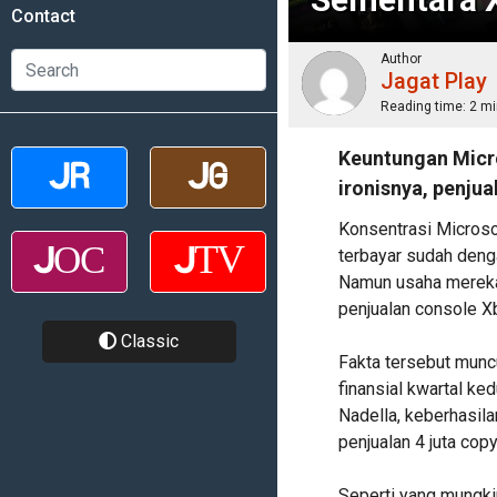
Contact
Author
Jagat Play
Reading time:
2 mi
Keuntungan Micr
ironisnya, penju
Konsentrasi Microso
terbayar sudah deng
Namun usaha mereka d
penjualan console X
Classic
Fakta tersebut munc
finansial kwartal ke
Nadella, keberhasil
penjualan 4 juta co
Seperti yang mungki