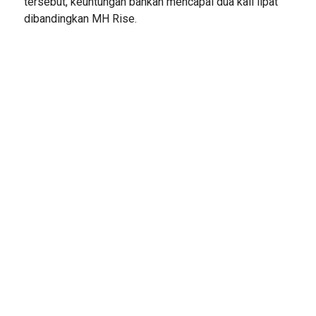
tersebut, keuntungan bahkan mencapai dua kali lipat
dibandingkan MH Rise.