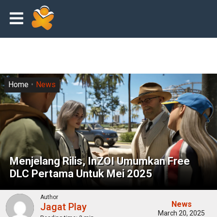
Home
News
Menjelang Rilis, InZOI Umumkan Free
DLC Pertama Untuk Mei 2025
Author
News
Jagat Play
March 20, 2025