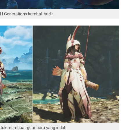
H Generations kembali hadir.
ntuk membuat gear baru yang indah.