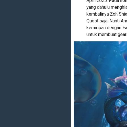
April 2025. Pada ko
yang dahulu menghia
kembalinya Zoh Shia
Quest saja. Nanti A
kemiripan dengan Fa
untuk membuat gear.