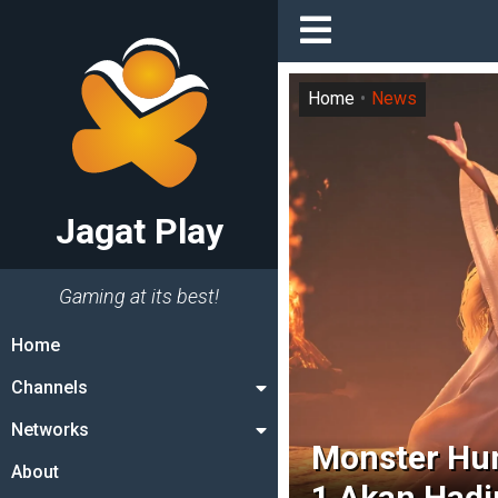
Home
News
Jagat Play
Gaming at its best!
Home
Channels
Networks
Monster Hun
About
1 Akan Hadir