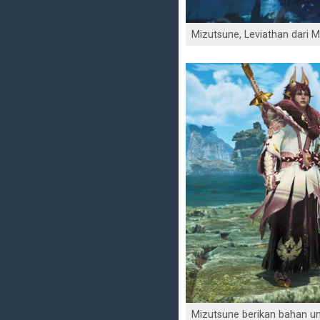
Mizutsune, Leviathan dari M
Mizutsune berikan bahan u