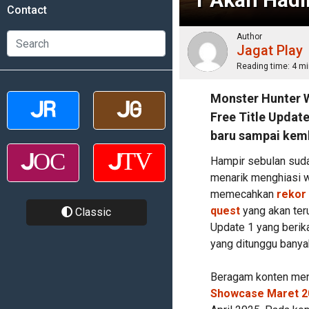
Contact
Author
Jagat Play
Reading time:
4 mi
Monster Hunter W
Free Title Update
baru sampai kemb
Hampir sebulan suda
menarik menghiasi w
memecahkan
rekor
quest
yang akan teru
Classic
Update 1 yang berika
yang ditunggu banya
Beragam konten mena
Showcase Maret 2