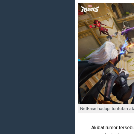
NetEase hadapi tuntutan at
Akibat rumor terseb