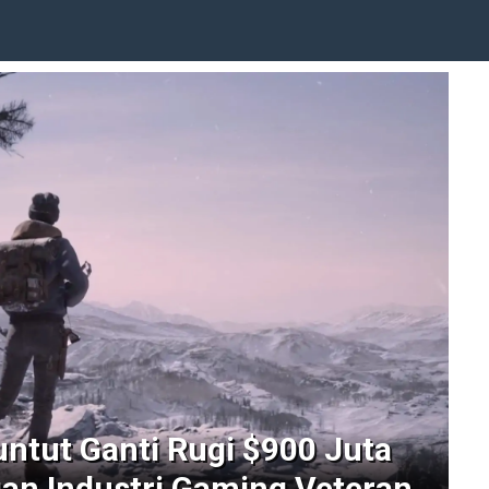
untut Ganti Rugi $900 Juta
an Industri Gaming Veteran