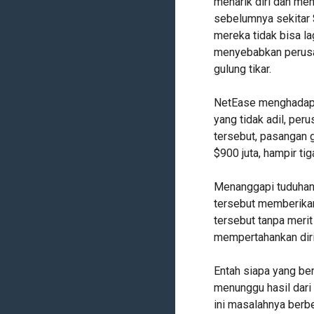
menarik diri dan menj
sebelumnya sekitar $
mereka tidak bisa la
menyebabkan perusa
gulung tikar.
NetEase menghadapi
yang tidak adil, per
tersebut, pasangan 
$900 juta, hampir tig
Menanggapi tuduhan 
tersebut memberikan
tersebut tanpa meri
mempertahankan diri 
Entah siapa yang ben
menunggu hasil dari 
ini masalahnya berb