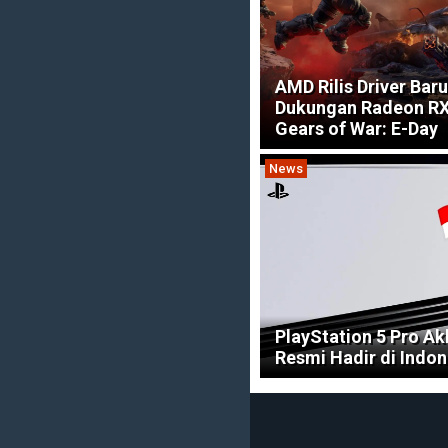
AMD Rilis Driver Baru
Dukungan Radeon RX
Gears of War: E-Day
News
PlayStation 5 Pro Ak
Resmi Hadir di Indon