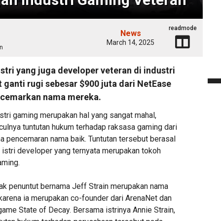
readmode
News
March 14, 2025
n
tri yang juga developer veteran di industri
ganti rugi sebesar $900 juta dari NetEase
ncemarkan nama mereka.
stri gaming merupakan hal yang sangat mahal,
culnya tuntutan hukum terhadap raksasa gaming dari
a pencemaran nama baik. Tuntutan tersebut berasal
 istri developer yang ternyata merupakan tokoh
aming.
hak penuntut bernama Jeff Strain merupakan nama
i, karena ia merupakan co-founder dari ArenaNet dan
 game State of Decay. Bersama istrinya Annie Strain,