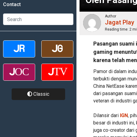
Contact
Author
Jagat Play
Reading time:
2 mi
Pasangan suami is
gaming menuntut 
karena telah me
Pamor di dalam indu
terbukti dengan mun
China NetEase karen
dari pasangan suami
Classic
veteran di industri g
Dilansir dari
IGN
, pi
besar di industri in
juga co-creator dari