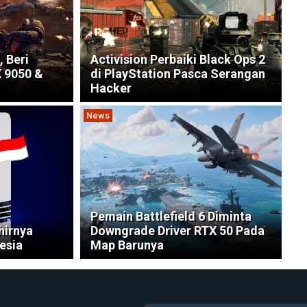
, Beri
Activision Perbaiki Black Ops 2
 9050 &
di PlayStation Pasca Serangan
Hacker
News
Pemain Battlefield 6 Diminta
hirnya
Downgrade Driver RTX 50 Pada
esia
Map Barunya