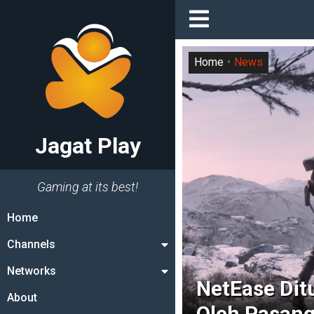
Home
News
Jagat Play
Gaming at its best!
Home
Channels
Networks
NetEase Dit
About
Oleh Pasang