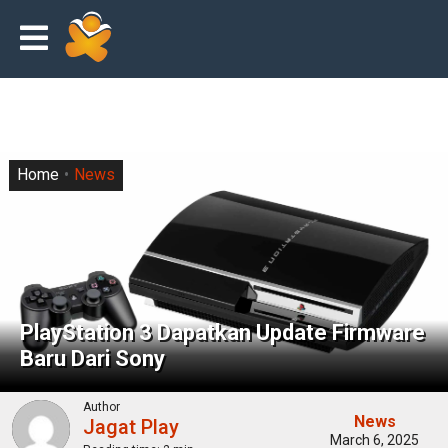
Home
News
PlayStation 3 Dapatkan Update Firmware
Baru Dari Sony
Author
News
Jagat Play
March 6, 2025