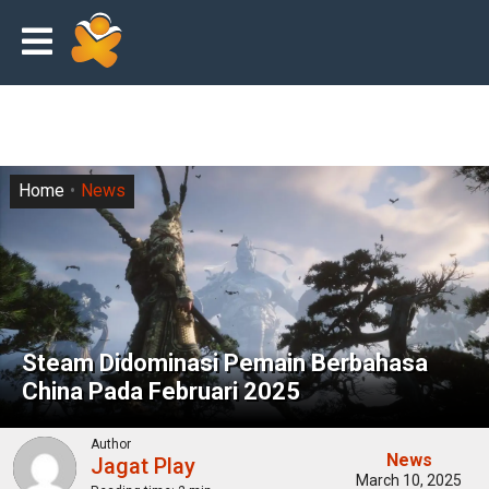
Home
News
Steam Didominasi Pemain Berbahasa
China Pada Februari 2025
Author
News
Jagat Play
March 10, 2025