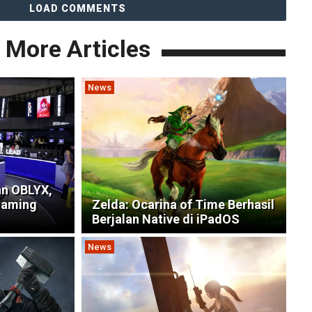
LOAD COMMENTS
More Articles
News
n OBLYX,
Gaming
Zelda: Ocarina of Time Berhasil
Berjalan Native di iPadOS
News