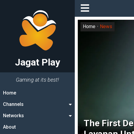
Home
News
Jagat Play
Gaming at its best!
Home
Channels
Networks
The First D
About
Layanan Un