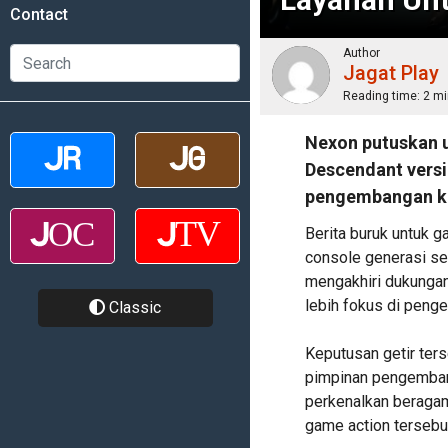
Contact
Author
Jagat Play
Reading time:
2 mi
Nexon putuskan u
Descendant versi
pengembangan ke
Berita buruk untuk
console generasi s
mengakhiri dukungan
lebih fokus di peng
Classic
Keputusan getir ter
pimpinan pengembang
perkenalkan beragam 
game action tersebu