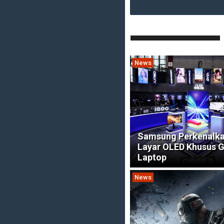
News
Samsung Perkenalka
Layar OLED Khusus 
Laptop
News