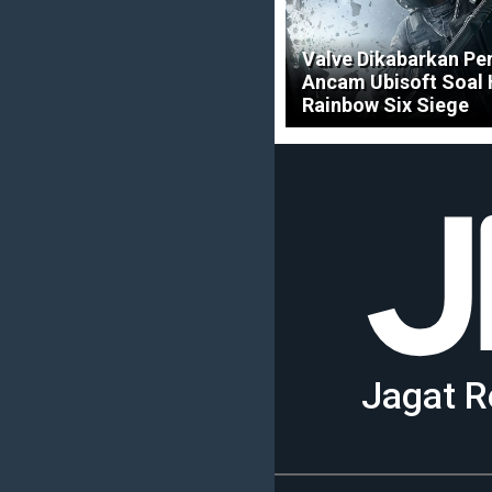
Valve Dikabarkan Pe
Ancam Ubisoft Soal
Rainbow Six Siege
Jagat R