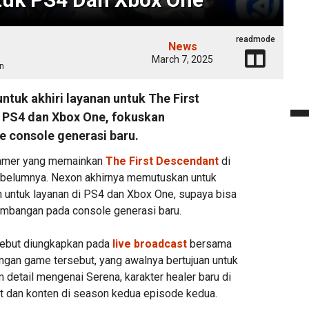
readmode
News
March 7, 2025
n
ntuk akhiri layanan untuk The First
 PS4 dan Xbox One, fokuskan
 console generasi baru.
 gamer yang memainkan
The First Descendant
di
ebelumnya. Nexon akhirnya memutuskan untuk
 untuk layanan di PS4 dan Xbox One, supaya bisa
embangan pada console generasi baru.
sebut diungkapkan pada
live broadcast
bersama
an game tersebut, yang awalnya bertujuan untuk
detail mengenai Serena, karakter healer baru di
t dan konten di season kedua episode kedua.