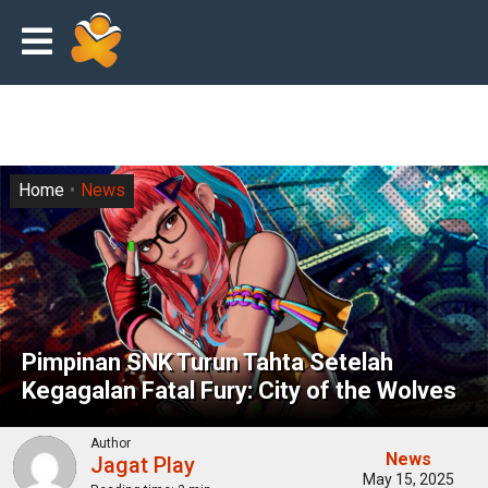
Home
News
Pimpinan SNK Turun Tahta Setelah
Kegagalan Fatal Fury: City of the Wolves
Author
News
Jagat Play
May 15, 2025