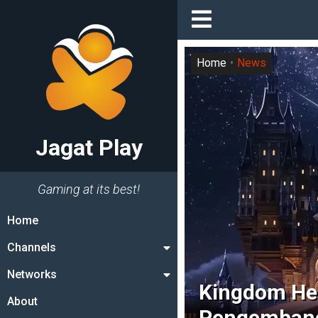
Home
News
Jagat Play
Gaming at its best!
Home
Channels
Networks
Kingdom Hea
About
Pengembang