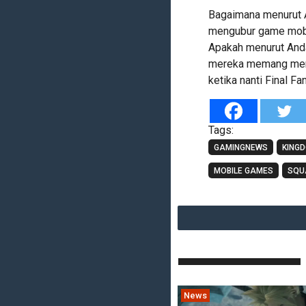
Bagaimana menurut 
mengubur game mobil
Apakah menurut Anda
mereka memang mera
ketika nanti Final Fa
Tags:
GAMINGNEWS
KING
MOBILE GAMES
SQU
News