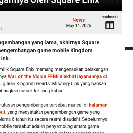
readmode
News
May 14, 2025
n
ngembangan yang lama, akhirnya Square
 pengembangan game mobile Kingdom
Link.
milik Square Enix memang mengenaskan belakangan
mnya
War of the Vision FFBE diakhiri layanannya di
ini giliran Kingdom Hearts: Missing-Link yang bahkan
bangkan masuk ke liang kubur.
mutusan pengembangan tersebut muncul di
halaman
but
, yang menyatakan pengembangan game yang
elama 6 tahun itu secara resmi disudahi. Sebelumnya
mobile tersebut adalah penyambung antara game