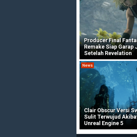
Producer Final Fanta
Remake Siap Garap 
Setelah Revelation
News
Clair Obscur Versi S
Sulit Terwujud Akib
Unreal Engine 5