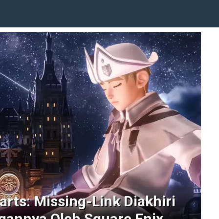
rts: Missing-Link Diakhiri
annya Oleh Square Enix