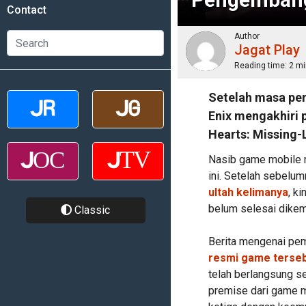
Contact
Author
Jagat Play
Reading time:
2 mi
Setelah masa pe
Enix mengakhiri
Hearts: Missing-
Nasib game mobile 
ini. Setelah sebelu
ultah kelimanya
, k
belum selesai dikem
Classic
Berita mengenai pe
resmi game terse
telah berlangsung s
premise dari game 