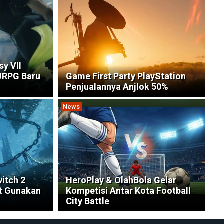
sy VII
JRPG Baru
Game First Party PlayStation
Penjualannya Anjlok 50%
News
witch 2
HeroPlay & OlahBola Gelar
at Gunakan
Kompetisi Antar Kota Football
City Battle