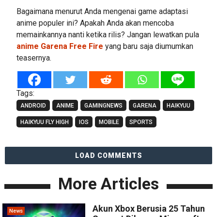
Bagaimana menurut Anda mengenai game adaptasi
anime populer ini? Apakah Anda akan mencoba
memainkannya nanti ketika rilis? Jangan lewatkan pula
anime Garena Free Fire
yang baru saja diumumkan
teasernya.
Tags:
ANDROID
ANIME
GAMINGNEWS
GARENA
HAIKYUU
HAIKYUU FLY HIGH
IOS
MOBILE
SPORTS
LOAD COMMENTS
More Articles
Akun Xbox Berusia 25 Tahun
News