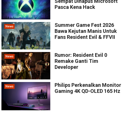
Sempat Dihapus Microsoft
Pasca Kena Hack
Summer Game Fest 2026
News
Bawa Kejutan Manis Untuk
Fans Resident Evil & FFVII
Rumor: Resident Evil 0
News
Remake Ganti Tim
Developer
Philips Perkenalkan Monitor
News
Gaming 4K QD-OLED 165 Hz