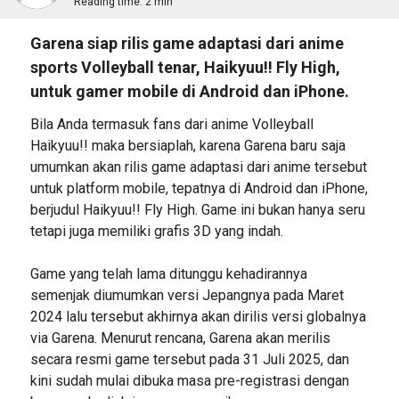
Reading time:
2 min
Garena siap rilis game adaptasi dari anime
sports Volleyball tenar, Haikyuu!! Fly High,
untuk gamer mobile di Android dan iPhone.
Bila Anda termasuk fans dari anime Volleyball
Haikyuu!! maka bersiaplah, karena Garena baru saja
umumkan akan rilis game adaptasi dari anime tersebut
untuk platform mobile, tepatnya di Android dan iPhone,
berjudul Haikyuu!! Fly High. Game ini bukan hanya seru
tetapi juga memiliki grafis 3D yang indah.
Game yang telah lama ditunggu kehadirannya
semenjak diumumkan versi Jepangnya pada Maret
2024 lalu tersebut akhirnya akan dirilis versi globalnya
via Garena. Menurut rencana, Garena akan merilis
secara resmi game tersebut pada 31 Juli 2025, dan
kini sudah mulai dibuka masa pre-registrasi dengan