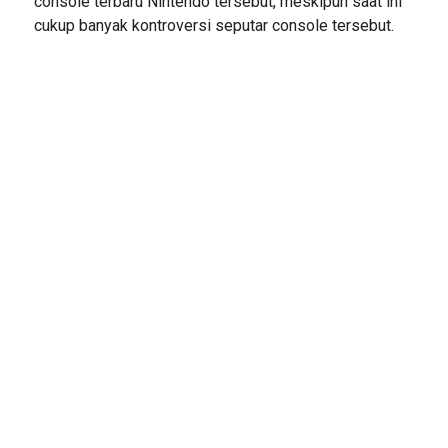
console terbaru Nintendo tersebut, meskipun saat ini
cukup banyak kontroversi seputar console tersebut.