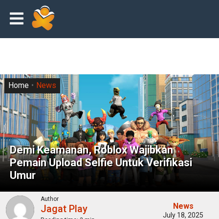
Home
News
Demi Keamanan, Roblox Wajibkan
Pemain Upload Selfie Untuk Verifikasi
Umur
Author
News
Jagat Play
July 18, 2025