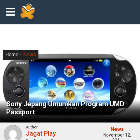
Home
News
Sony Jepang Umumkan Program UMD
Passport
Author
News
Jagat Play
November 12,