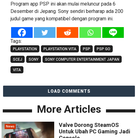
Program app PSP ini akan mulai meluncur pada 6
Desember di Jepang. Sony sendiri berharap ada 200
judul game yang kompatibel dengan program ini.
Tags:
PLAYSTATION
PLAYSTATION VITA
PSP
PSP GO
SCEJ
SONY
SONY COMPUTER ENTERTAINMENT JAPAN
VITA
LOAD COMMENTS
More Articles
Valve Dorong SteamOS
News
Untuk Ubah PC Gaming Jadi
Console