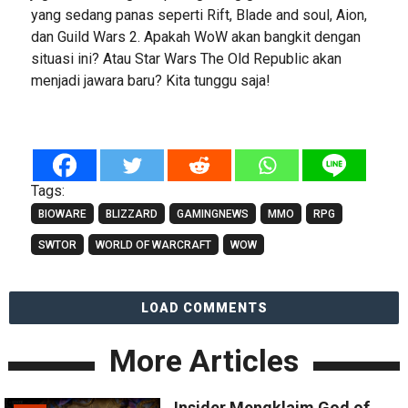
yang sedang panas seperti Rift, Blade and soul, Aion,
dan Guild Wars 2. Apakah WoW akan bangkit dengan
situasi ini? Atau Star Wars The Old Republic akan
menjadi jawara baru? Kita tunggu saja!
Tags:
BIOWARE
BLIZZARD
GAMINGNEWS
MMO
RPG
SWTOR
WORLD OF WARCRAFT
WOW
LOAD COMMENTS
More Articles
Insider Mengklaim God of