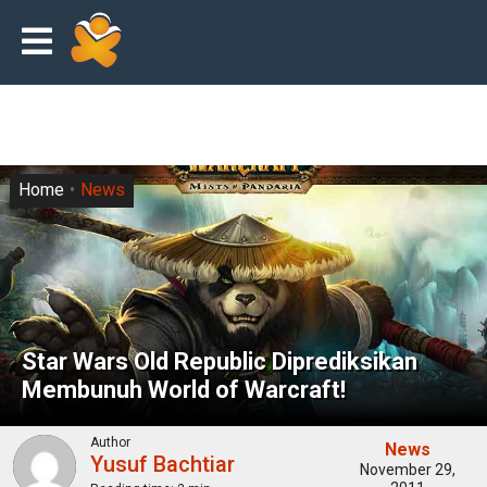
Home
News
Star Wars Old Republic Diprediksikan
Membunuh World of Warcraft!
Author
News
Yusuf Bachtiar
November 29,