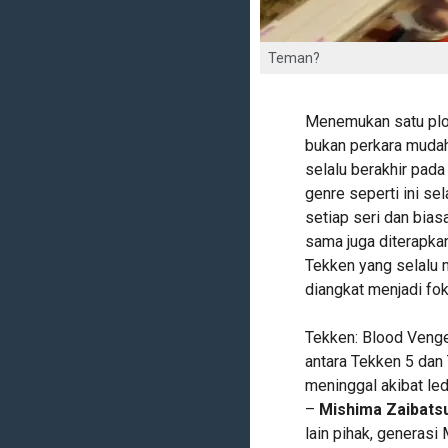
Teman?
Menemukan satu plo
bukan perkara mudah
selalu berakhir pada
genre seperti ini s
setiap seri dan bias
sama juga diterapkan
Tekken yang selalu 
diangkat menjadi fo
Tekken: Blood Veng
antara Tekken 5 dan
meninggal akibat led
–
Mishima Zaibats
lain pihak, generas