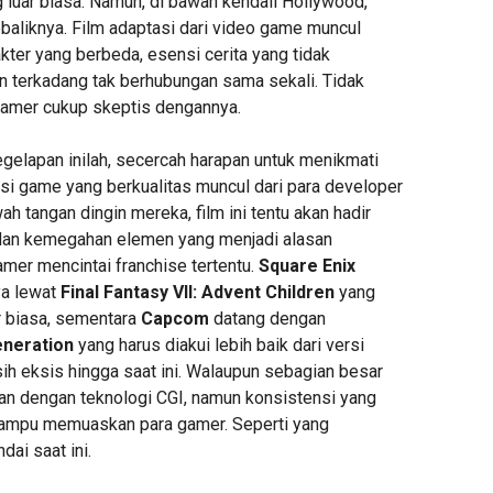
 luar biasa. Namun, di bawah kendali Hollywood,
sebaliknya. Film adaptasi dari video game muncul
kter yang berbeda, esensi cerita yang tidak
n terkadang tak berhubungan sama sekali. Tidak
 gamer cukup skeptis dengannya.
gelapan inilah, secercah harapan untuk menikmati
asi game yang berkualitas muncul dari para developer
ah tangan dingin mereka, film ini tentu akan hadir
 dan kemegahan elemen yang menjadi alasan
er mencintai franchise tertentu.
Square Enix
a lewat
Final Fantasy VII: Advent Children
yang
r biasa, sementara
Capcom
datang dengan
eneration
yang harus diakui lebih baik dari versi
h eksis hingga saat ini. Walaupun sebagian besar
kan dengan teknologi CGI, namun konsistensi yang
mampu memuaskan para gamer. Seperti yang
ai saat ini.