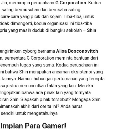
i Jin, memimpin perusahaan
G Corporation
. Kedua
i saling bermusuhan dan berusaha saling
ara-cara yang picik dan kejam. Tiba-tiba, untuk
idak dimengerti, kedua organisasi ini tiba-tiba
u pria yang masih duduk di bangku sekolah –
Shin
engirimkan cyborg bernama
Alisa Bosconovitch
in, sementara G Corporation meminta bantuan dari
enempuh tugas yang sama. Kedua perusahaan ini
kini bahwa Shin merupakan ancaman eksistensi yang
k lainnya. Namun, hubungan pertemanan yang tercipta
isa justru memunculkan fakta yang lain. Mereka
gejutkan bahwa ada pihak lain yang ternyata
diran Shin. Siapakah pihak tersebut? Mengapa Shin
aimanakah akhir dari cerita ini? Anda harus
 sendiri untuk mengetahuinya.
 Impian Para Gamer!