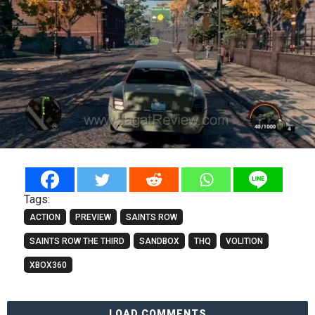
Tags:
ACTION
PREVIEW
SAINTS ROW
SAINTS ROW THE THIRD
SANDBOX
THQ
VOLITION
XBOX360
LOAD COMMENTS