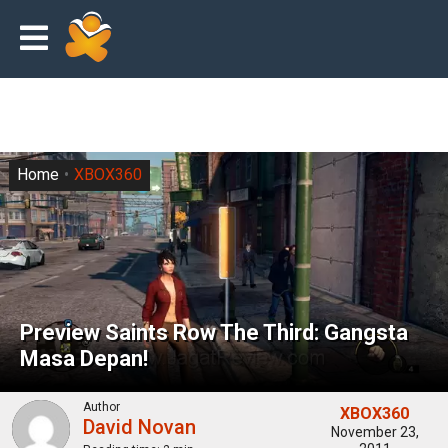
Home
XBOX360
Preview Saints Row The Third: Gangsta
Masa Depan!
Author
XBOX360
David Novan
November 23,