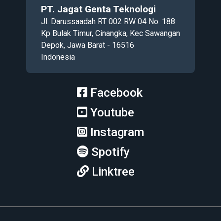
PT. Jagat Genta Teknologi
Jl. Darussaadah RT 002 RW 04 No. 188
Kp Bulak Timur, Cinangka, Kec Sawangan
Depok, Jawa Barat - 16516
Indonesia
Facebook
Youtube
Instagram
Spotify
Linktree