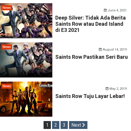
News
June 4, 2021
Deep Silver: Tidak Ada Berita
Saints Row atau Dead Island
di E3 2021
News
August 14, 2019
Saints Row Pastikan Seri Baru
News
May 2, 2019
Saints Row Tuju Layar Lebar!
Posts
1
2
3
Next