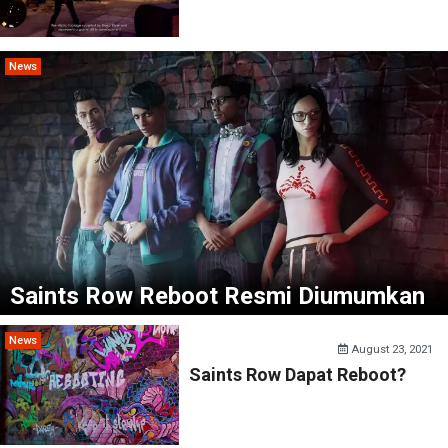
News
Saints Row Reboot Resmi Diumumkan
News
August 23, 2021
Saints Row Dapat Reboot?