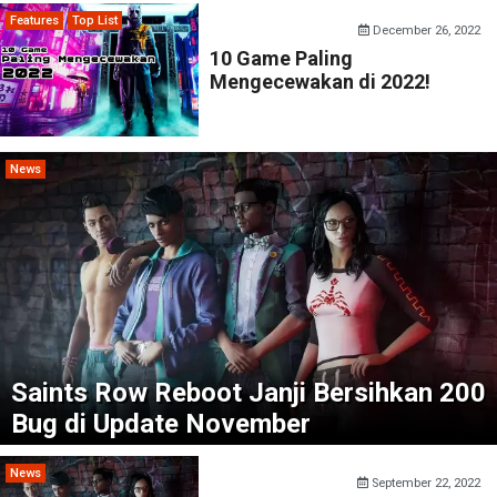
Features
Top List
December 26, 2022
10 Game Paling
Mengecewakan di 2022!
News
Saints Row Reboot Janji Bersihkan 200
Bug di Update November
News
September 22, 2022