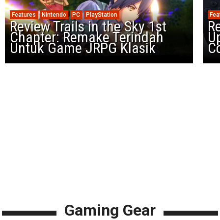
Features
Nintendo
PC
PlayStation
Fea
Review Trails in the Sky 1st
R
Chapter: Remake Terindah
U
Untuk Game JRPG Klasik
Co
Gaming Gear