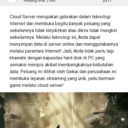
2011
Reading time:
2 min
Cloud Server merupakan gebrakan dalam teknologi
Internet dan membuka begitu banyak peluang yang
sebelumnya tidak terpikirkan atau dikira tidak mungkin
sebelumnya. Melalui teknologi ini, Anda dapat
menyimpan data di server online dan menggunakannya
melalui perantara Internet! Jadi, Anda tidak perlu lagi
khawatir dengan kapasitas hard disk di PC yang
semakin menipis akibat membengkaknya kebutuhan
data. Peluang ini dilihat oleh Gaikai dan perusahaan ini
membuka layanan streaming yang unik, yaitu bermain
game melalui cloud server!