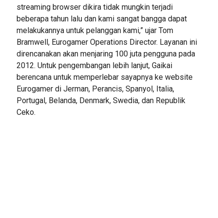
streaming browser dikira tidak mungkin terjadi
beberapa tahun lalu dan kami sangat bangga dapat
melakukannya untuk pelanggan kami,” ujar Tom
Bramwell, Eurogamer Operations Director. Layanan ini
direncanakan akan menjaring 100 juta pengguna pada
2012. Untuk pengembangan lebih lanjut, Gaikai
berencana untuk memperlebar sayapnya ke website
Eurogamer di Jerman, Perancis, Spanyol, Italia,
Portugal, Belanda, Denmark, Swedia, dan Republik
Ceko.