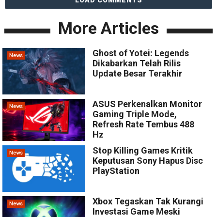
More Articles
Ghost of Yotei: Legends
News
Dikabarkan Telah Rilis
Update Besar Terakhir
ASUS Perkenalkan Monitor
News
Gaming Triple Mode,
Refresh Rate Tembus 488
Hz
Stop Killing Games Kritik
News
Keputusan Sony Hapus Disc
PlayStation
Xbox Tegaskan Tak Kurangi
News
Investasi Game Meski