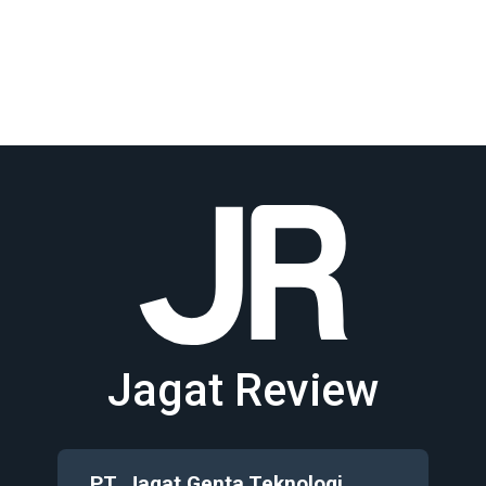
Jagat Review
PT. Jagat Genta Teknologi