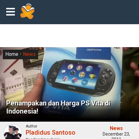
Home
News
Penampakan dan Harga PS Vita di
Indonesia!
Author
News
Pladidus Santoso
December 23,