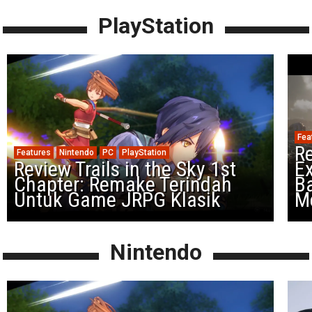
PlayStation
Fea
Re
Features
Nintendo
PC
PlayStation
Review Trails in the Sky 1st
Ex
Chapter: Remake Terindah
Ba
Untuk Game JRPG Klasik
M
Nintendo