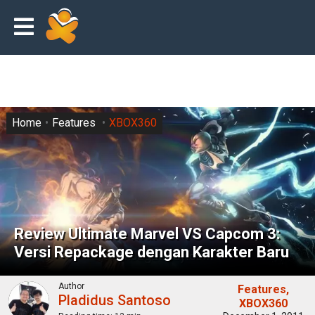
Home
Features
XBOX360
Review Ultimate Marvel VS Capcom 3:
Versi Repackage dengan Karakter Baru
Author
Features
Pladidus Santoso
XBOX360