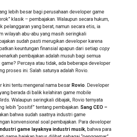
ang lebih besar bagi perusahaan developer game
kerok” klasik – pembajakan. Walaupun secara hukum,
 pelanggaran yang berat, namun secara etis, ia
m wilayah abu-abu yang masih seringkali
ajakan sudah pasti merugikan developer karena
atkan keuntungan finansial apapun dari setiap
copy
 benarkah pembajakan adalah musuh bagi semua
ri game? Percaya atau tidak, ada beberapa developer
g proses ini. Salah satunya adalah Rovio.
 kini tentu mengenal nama besar
Rovio
. Developer
yang berada di balik kelahiran game mobile
rds. Walaupun seringkali dibajak, Rovio ternyata
g lebih “positif” tentang pembajakan.
Sang CEO –
kan bahwa sudah saatnya industri game
ngan konvensional soal pembajakan. Para developer
ndustri game layaknya industri musik
, bahwa para
i game bajakan harus dilihat sebagai “penggemar”.