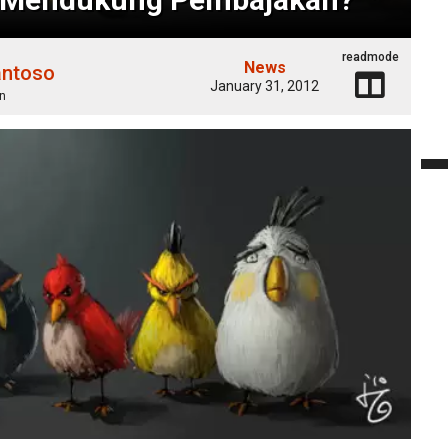
readmode
News
antoso
January 31, 2012
n