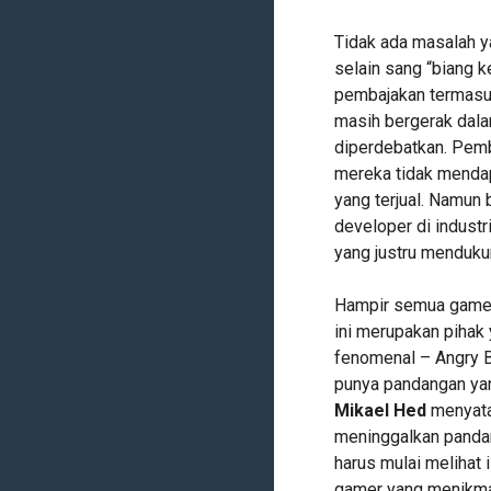
Tidak ada masalah y
selain sang “biang 
pembajakan termasuk
masih bergerak dala
diperdebatkan. Pemb
mereka tidak mendap
yang terjual. Namun
developer di indust
yang justru mendukun
Hampir semua gamer
ini merupakan pihak 
fenomenal – Angry Bi
punya pandangan yan
Mikael Hed
menyata
meninggalkan panda
harus mulai melihat i
gamer yang menikmat