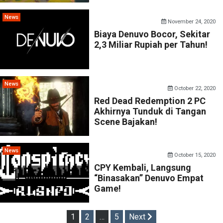
News
November 24, 2020
Biaya Denuvo Bocor, Sekitar
2,3 Miliar Rupiah per Tahun!
News
October 22, 2020
Red Dead Redemption 2 PC
Akhirnya Tunduk di Tangan
Scene Bajakan!
News
October 15, 2020
CPY Kembali, Langsung
“Binasakan” Denuvo Empat
Game!
Posts
1
2
…
5
Next