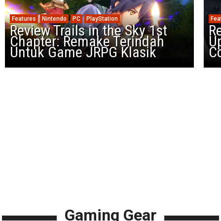
Features
Nintendo
PC
PlayStation
Fea
Review Trails in the Sky 1st
R
Chapter: Remake Terindah
U
Untuk Game JRPG Klasik
Co
Gaming Gear