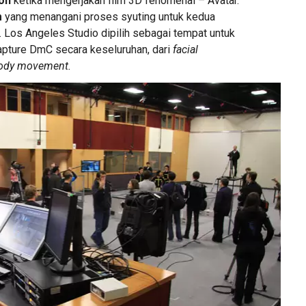
on
ketika mengerjakan film 3D fenomenal – Avatar.
m
yang menangani proses syuting untuk kedua
. Los Angeles Studio dipilih sebagai tempat untuk
pture DmC secara keseluruhan, dari
facial
ody movement.