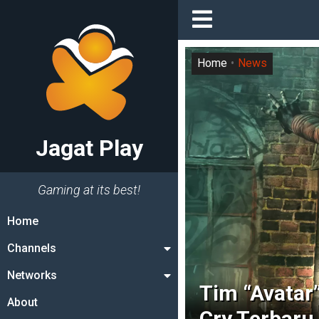
Home
News
Jagat Play
Gaming at its best!
Home
Channels
Networks
Tim “Avatar”
About
Cry Terbaru