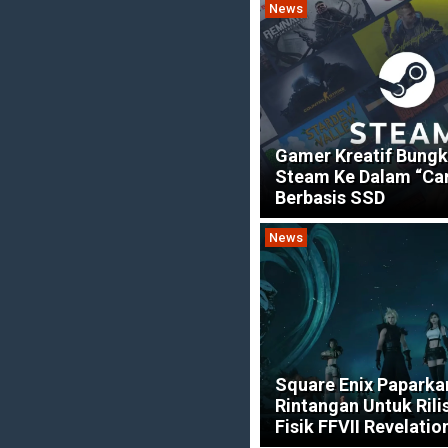
News
Gamer Kreatif Bung
Steam Ke Dalam “Car
Berbasis SSD
News
Square Enix Paparka
Rintangan Untuk Rili
Fisik FFVII Revelatio