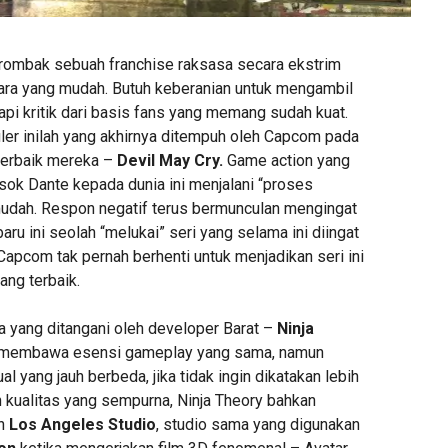
rombak sebuah franchise raksasa secara ekstrim
ra yang mudah. Butuh keberanian untuk mengambil
pi kritik dari basis fans yang memang sudah kuat.
uler inilah yang akhirnya ditempuh oleh Capcom pada
terbaik mereka –
Devil May Cry.
Game action yang
k Dante kepada dunia ini menjalani “proses
mudah. Respon negatif terus bermunculan mengingat
aru ini seolah “melukai” seri yang selama ini diingat
apcom tak pernah berhenti untuk menjadikan seri ini
ang terbaik.
a yang ditangani oleh developer Barat –
Ninja
membawa esensi gameplay yang sama, namun
al yang jauh berbeda, jika tidak ingin dikatakan lebih
n kualitas yang sempurna, Ninja Theory bahkan
an
Los Angeles Studio
, studio sama yang digunakan