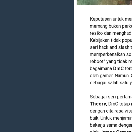
Keputusan untuk me
memang bukan perka
resiko dan menghada
Kebijakan tidak pop
seri hack and slash 
memperkenalkan soso
reboot” yang tidak 
bagaimana
DmC
terb
oleh gamer. Namun, C
sebagai salah satu y
Sebagai seri pertam
Theory,
DmC tetap 
dengan cita rasa visu
baik. Untuk menjami
bekerja sama deng