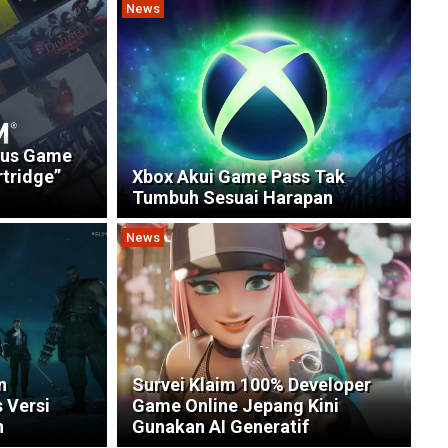
News
kus Game
tridge”
Xbox Akui Game Pass Tak
Tumbuh Sesuai Harapan
News
n
Survei Klaim 100% Developer
s Versi
Game Online Jepang Kini
n
Gunakan AI Generatif