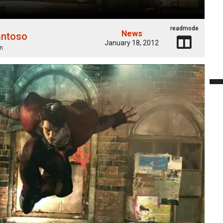
readmode
News
antoso
January 18, 2012
n