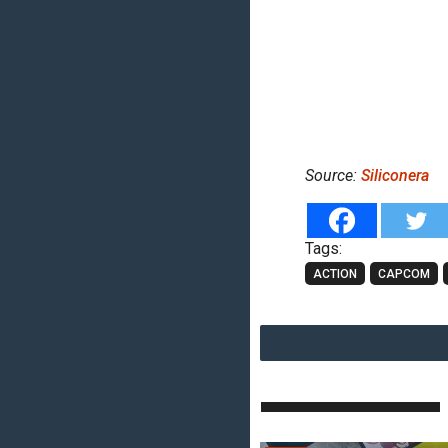
Source:
Siliconera
Tags:
ACTION
CAPCOM