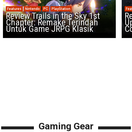
Features
Nintendo
PC
PlayStation
Fea
Review Trails in the Sky 1st
R
Chapter: Remake Terindah
U
Untuk Game JRPG Klasik
Co
Gaming Gear