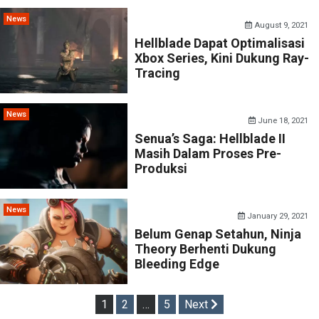
News
August 9, 2021
Hellblade Dapat Optimalisasi
Xbox Series, Kini Dukung Ray-
Tracing
News
June 18, 2021
Senua’s Saga: Hellblade II
Masih Dalam Proses Pre-
Produksi
News
January 29, 2021
Belum Genap Setahun, Ninja
Theory Berhenti Dukung
Bleeding Edge
Posts
1
2
…
5
Next