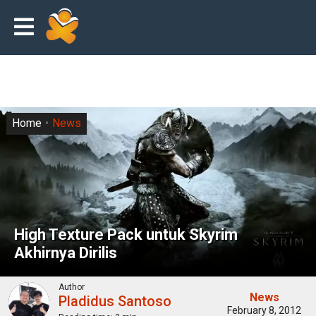
Home
News
High Texture Pack untuk Skyrim
Akhirnya Dirilis
Author
News
Pladidus Santoso
February 8, 2012