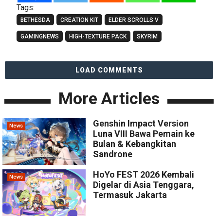
Tags:
BETHESDA
CREATION KIT
ELDER SCROLLS V
GAMINGNEWS
HIGH-TEXTURE PACK
SKYRIM
LOAD COMMENTS
More Articles
Genshin Impact Version
News
Luna VIII Bawa Pemain ke
Bulan & Kebangkitan
Sandrone
HoYo FEST 2026 Kembali
News
Digelar di Asia Tenggara,
Termasuk Jakarta