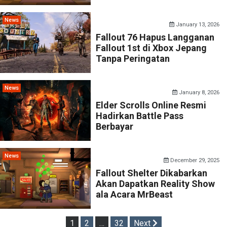
News
January 13, 2026
Fallout 76 Hapus Langganan
Fallout 1st di Xbox Jepang
Tanpa Peringatan
News
January 8, 2026
Elder Scrolls Online Resmi
Hadirkan Battle Pass
Berbayar
News
December 29, 2025
Fallout Shelter Dikabarkan
Akan Dapatkan Reality Show
ala Acara MrBeast
Posts
1
2
…
32
Next