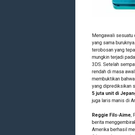
Mengawali sesuatu d
yang sama buruknya.
terobosan yang tepat
mungkin terjadi pad
3DS. Setelah sempat
rendah di masa awal 
membuktikan bahwa 
yang diprediksikan s
5 juta unit di Jepan
juga laris manis di A
Reggie Fils-Aime
,
berita menggembirak
Amerika berhasil me