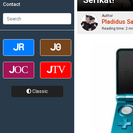
Contact
Author
Pladidus S
Reading time:
2 mi
Classic