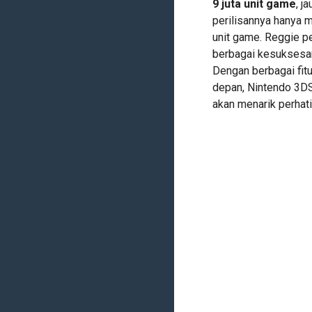
9 juta unit game
, j
perilisannya hanya m
unit game. Reggie pe
berbagai kesuksesan
Dengan berbagai fitu
depan, Nintendo 3D
akan menarik perhat