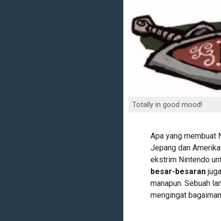
Totally in good mood!
Apa yang membuat Ni
Jepang dan Amerika 
ekstrim Nintendo un
besar-besaran
juga
manapun. Sebuah lan
mengingat bagaimana 