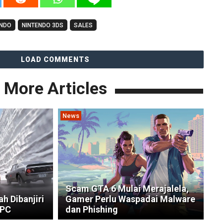
ENDO
NINTENDO 3DS
SALES
LOAD COMMENTS
More Articles
News
Scam GTA 6 Mulai Merajalela,
h Dibanjiri
Gamer Perlu Waspadai Malware
 PC
dan Phishing