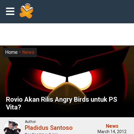
Home
News
Rovio Akan Rilis Angry Birds untuk PS
Vita?
Author
News
Pladidus Santoso
March 14, 2012