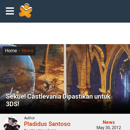
Home
News
Sekuel Castlevania Dipastikan untuk
3DS!
Author
News
Pladidus Santoso
May 30, 2012