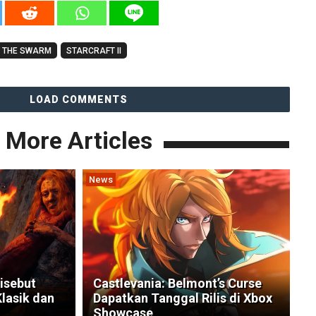
F THE SWARM
STARCRAFT II
LOAD COMMENTS
More Articles
News
isebut
Castlevania: Belmont’s Curse
lasik dan
Dapatkan Tanggal Rilis di Xbox
Showcase