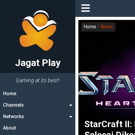
Home
News
Jagat Play
Gaming at its best!
Home
Channels
Networks
StarCraft I
About
Selesai Dike