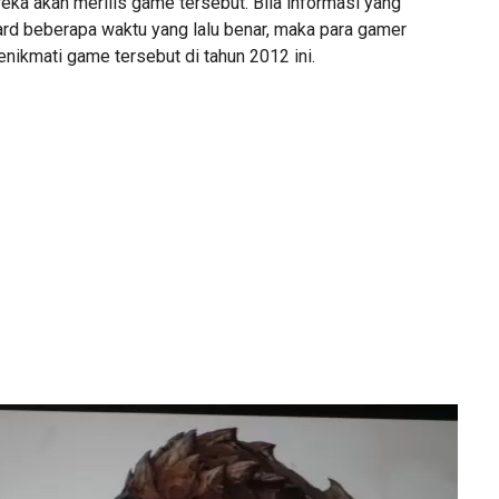
eka akan merilis game tersebut. Bila informasi yang
zard beberapa waktu yang lalu benar, maka para gamer
nikmati game tersebut di tahun 2012 ini.