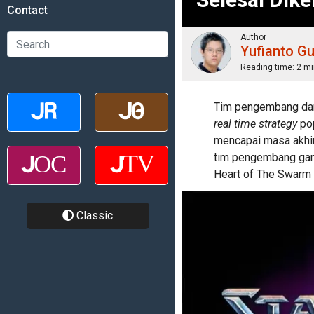
Contact
Author
Yufianto G
Reading time:
2 mi
Tim pengembang dar
real time strategy
pop
mencapai masa akhir
tim pengembang game
Heart of The Swarm 
Classic