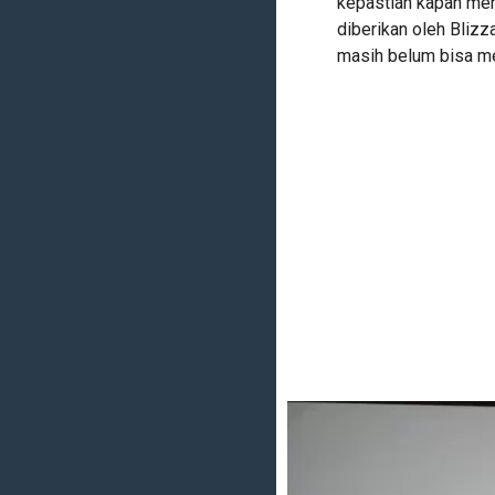
kepastian kapan mer
diberikan oleh Bliz
masih belum bisa me