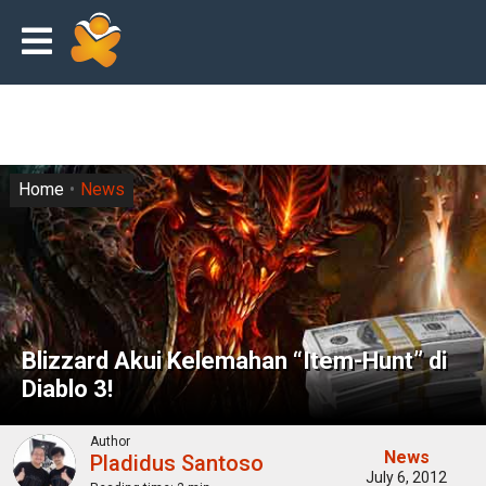
Home
News
Blizzard Akui Kelemahan “Item-Hunt” di
Diablo 3!
Author
News
Pladidus Santoso
July 6, 2012