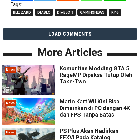
Tags:
BLIZZARD
DIABLO
DIABLO 3
GAMINGNEWS
RPG
LOAD COMMENTS
More Articles
Komunitas Modding GTA 5
News
RageMP Dipaksa Tutup Oleh
Take-Two
Mario Kart Wii Kini Bisa
News
Dimainkan di PC dengan 4K
dan FPS Tanpa Batas
PS Plus Akan Hadirkan
News
FFXVI Pada Katalog