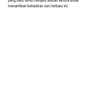
yang baru tentu menjadi alasan ekstra untuk
menantikan kehadiran seri terbaru ini.