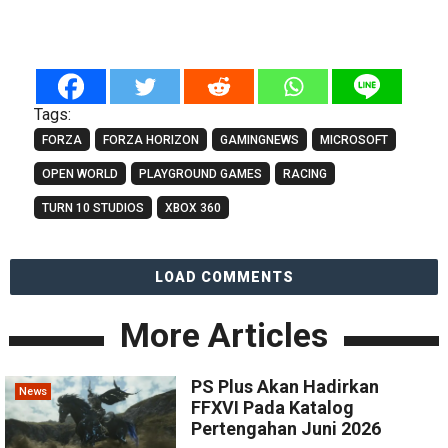
Tags:
FORZA
FORZA HORIZON
GAMINGNEWS
MICROSOFT
OPEN WORLD
PLAYGROUND GAMES
RACING
TURN 10 STUDIOS
XBOX 360
LOAD COMMENTS
More Articles
PS Plus Akan Hadirkan
News
FFXVI Pada Katalog
Pertengahan Juni 2026