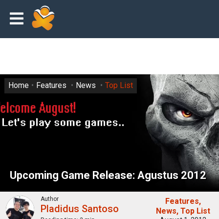
Home
Features
News
Top List
Upcoming Game Release: Agustus 2012
Author
Features
Pladidus Santoso
News
Top List