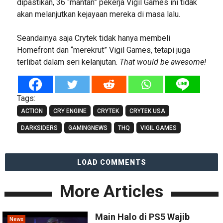
dipastikan, 36 “mantan” pekerja Vigil Games ini tidak
akan melanjutkan kejayaan mereka di masa lalu.
Seandainya saja Crytek tidak hanya membeli
Homefront dan “merekrut” Vigil Games, tetapi juga
terlibat dalam seri kelanjutan.
That would be awesome!
Tags:
ACTION
CRY ENGINE
CRYTEK
CRYTEK USA
DARKSIDERS
GAMINGNEWS
THQ
VIGIL GAMES
LOAD COMMENTS
More Articles
Main Halo di PS5 Wajib
News