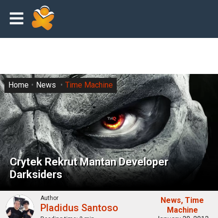
Home
News
Time Machine
Crytek Rekrut Mantan Developer
Darksiders
Author
News
Time
Pladidus Santoso
Machine